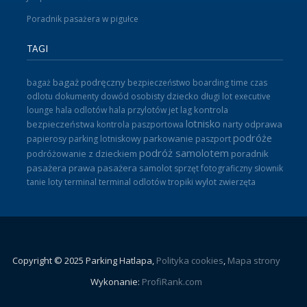
Poradnik pasażera w pigułce
TAGI
bagaż podręczny
bagaż
bezpieczeństwo
boarding time
czas
odlotu
dokumenty
dowód osobisty
dziecko
długi lot
executive
lounge
hala odlotów
hala przylotów
jet lag
kontrola
lotnisko
odprawa
bezpieczeństwa
kontrola paszportowa
narty
podróże
parkowanie
papierosy
parking lotniskowy
paszport
podróż samolotem
poradnik
podróżowanie z dzieckiem
pasażera
prawa pasażera
samolot
sprzęt fotograficzny
słownik
tanie loty
terminal
terminal odlotów
tropiki
wylot
zwierzęta
Copyright © 2025 Parking Hatlapa,
Polityka cookies
,
Mapa strony
Wykonanie:
ProfiRank.com