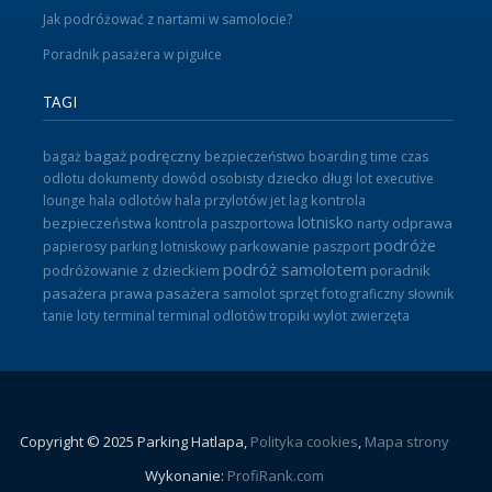
Jak podróżować z nartami w samolocie?
Poradnik pasażera w pigułce
TAGI
bagaż podręczny
bagaż
bezpieczeństwo
boarding time
czas
odlotu
dokumenty
dowód osobisty
dziecko
długi lot
executive
lounge
hala odlotów
hala przylotów
jet lag
kontrola
lotnisko
odprawa
bezpieczeństwa
kontrola paszportowa
narty
podróże
parkowanie
papierosy
parking lotniskowy
paszport
podróż samolotem
poradnik
podróżowanie z dzieckiem
pasażera
prawa pasażera
samolot
sprzęt fotograficzny
słownik
tanie loty
terminal
terminal odlotów
tropiki
wylot
zwierzęta
Copyright © 2025 Parking Hatlapa,
Polityka cookies
,
Mapa strony
Wykonanie:
ProfiRank.com