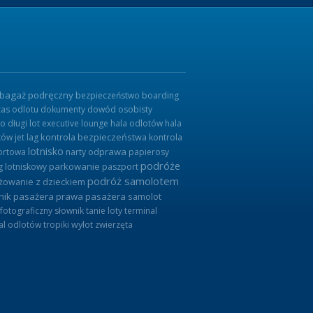
bagaż podręczny
bezpieczeństwo
boarding
zas odlotu
dokumenty
dowód osobisty
ko
długi lot
executive lounge
hala odlotów
hala
tów
jet lag
kontrola bezpieczeństwa
kontrola
lotnisko
odprawa
ortowa
narty
papierosy
podróże
parkowanie
g lotniskowy
paszport
podróż samolotem
żowanie z dzieckiem
nik pasażera
prawa pasażera
samolot
 fotograficzny
słownik
tanie loty
terminal
al odlotów
tropiki
wylot
zwierzęta