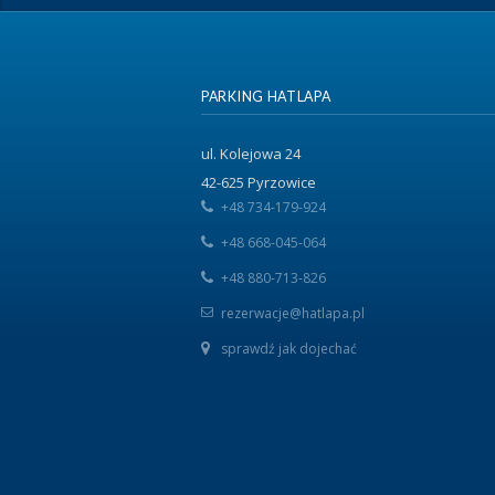
PARKING HATLAPA
ul. Kolejowa 24
42-625 Pyrzowice
+48 734-179-924
+48 668-045-064
+48 880-713-826
rezerwacje@hatlapa.pl
sprawdź jak dojechać