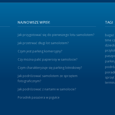
NAJNOWSZE WPISY:
TAGI
Jak przygotować się do pierwszego lotu samolotem?
bagaż
time
c
Jak przetrwać długi lot samolotem?
dziec
przylo
Czym jest parking komercyjny?
paszp
Czy można palić papierosy w samolocie?
parkin
podró
Czym charakteryzuje się parking lotniskowy?
porad
Jak podróżować samolotem ze sprzętem
sprzęt
fotograficznym?
termin
Jak podróżować z nartami w samolocie?
Poradnik pasażera w pigułce