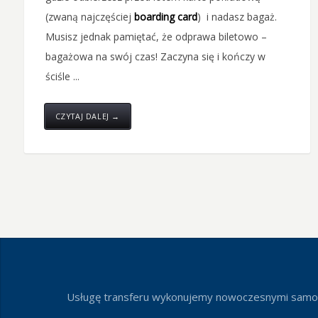
(zwaną najczęściej
boarding card
) i nadasz bagaż.
Musisz jednak pamiętać, że odprawa biletowo –
bagażowa na swój czas! Zaczyna się i kończy w
ściśle ...
CZYTAJ DALEJ →
Usługę transferu wykonujemy nowoczesnymi samocho