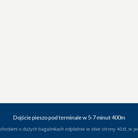
Dojście pieszo pod terminale w 5-7 minut 400m
dami o dużych bagażnikach odpłatnie w obie strony 40zł, w jedn