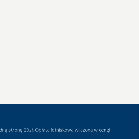
ą stronę 20zł. Opłata lotniskowa wliczona w cenę!